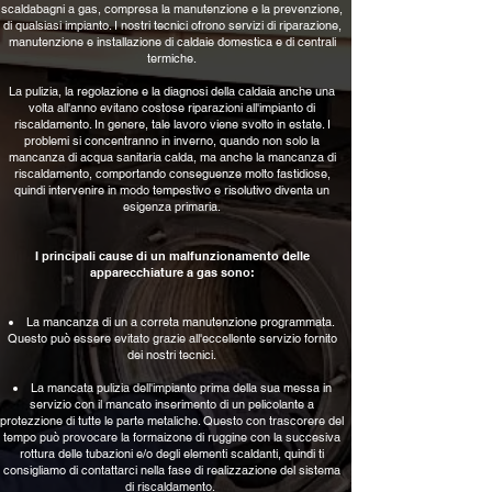
scaldabagni a gas, compresa la manutenzione e la prevenzione,
di qualsiasi impianto. I nostri tecnici ofrono servizi di riparazione,
manutenzione e installazione di caldaie domestica e di centrali
termiche.
La pulizia, la regolazione e la diagnosi della caldaia anche una
volta all'anno evitano costose riparazioni all'impianto di
riscaldamento. In genere, tale lavoro viene svolto in estate. I
problemi si concentranno in inverno, quando non solo la
mancanza di acqua sanitaria calda, ma anche la mancanza di
riscaldamento, comportando conseguenze molto fastidiose,
quindi intervenire in modo tempestivo e risolutivo diventa un
esigenza primaria.
I principali cause di un malfunzionamento delle
apparecchiature a gas sono:
La mancanza di un a correta manutenzione programmata.
Questo può essere evitato grazie all'eccellente servizio fornito
dei nostri tecnici.
La mancata pulizia dell'impianto prima della sua messa in
servizio con il mancato inserimento di un pelicolante a
protezzione di tutte le parte metaliche. Questo con trascorere del
tempo può provocare la formaizone di ruggine con la succesiva
rottura delle tubazioni e/o degli elementi scaldanti, quindi ti
consigliamo di contattarci nella fase di realizzazione del sistema
di riscaldamento.