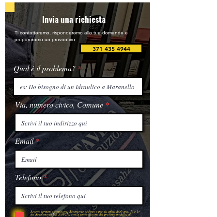
Invia una richiesta
Ti contatteremo, risponderemo alle tue domande e
prepareremo un preventivo
371 435 4944
Qual è il problema?
Via, numero civico, Comune
Email
Telefono
Accetto termini e condizioni, Acconsente ai sensi e per gli effetti degli artt. 13 e 14
del Regolamento UE 2016/279, con la sottoscrizione del presente modullo, al