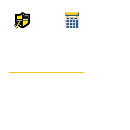
Affidabilità
Sconti
Lavoriamo dal 2008,
Per i clienti abituali, uno
nell'anno scorso abbiamo
sconto su tutti i tipi di lavori.
fatto oltre 600 interventi.
Dalla pulizia dei tubi alla riparazione delle apparecchiature
idrauliche: l'elenco dei servizi che forniamo comprende tutte le
lavorazioni ricomprese ed ammesse dalle norme e dalla
buona tecnica.
Lavoriamo nel settore delle costruzioni da oltre 12 anni,
effettuando riparazioni di alta qualità di appartamenti, case e
uffici.Tutto il lavoro che viene svolto è in conformità alla
legislazione vigente.