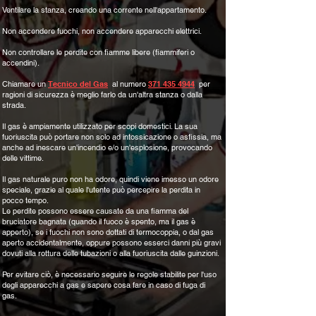
Ventilare la stanza, creando una corrente nell'appartamento.
Non accendere fuochi, non accendere apparecchi elettrici.
Non controllare le perdite con fiamme libere (fiammiferi o
accendini).
Chiamare un
Tecnico del Gas
al numero
371 435 4944
per
ragioni di sicurezza è meglio farlo da un'altra stanza o dalla
strada.
Il gas è ampiamente utilizzato per scopi domestici. La sua
fuoriuscita può portare non solo ad intossicazione o asfissia, ma
anche ad inescare un'incendio e/o un'esplosione, provocando
delle vittime.
Il gas naturale puro non ha odore, quindi viene imesso un odore
speciale, grazie al quale l'utente può percepire la perdita in
pocco tempo.
Le perdite possono essere causate da una fiamma del
bruciatore bagnata (quando il fuoco è spento, ma il gas è
apperto), se i fuochi non sono dottati di termocoppia, o dal gas
aperto accidentalmente, oppure possono esserci danni più gravi
dovuti alla rottura delle tubazioni o alla fuoriuscita dalle guinzioni.
Per evitare ciò, è necessario seguire le regole stabilite per l'uso
degli apparecchi a gas e sapere cosa fare in caso di fuga di
gas.