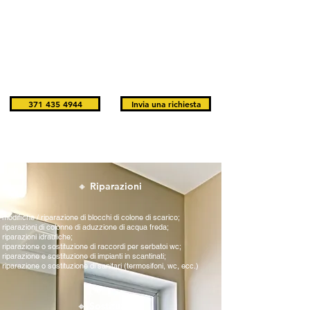
Idraulica, contattaci ora e sbarazzati del problema, lavoriamo
senza sosta.
Noi monitoriamo gli interventi che eseguiamo tramite i nostri
tecnici, al fine di trovare le soluzioni migliori per l'impianto
Idraulico. Svolgiamo qualsiasi intervento in modo efficiente ed
affidabile.
371 435 4944
Invia una richiesta
🔸 Riparazioni
modifiche / riparazione di blocchi di colone di scarico;
riparazioni di colonne di aduzzione di acqua freda;
riparazioni idrauliche;
riparazione o sostituzione di raccordi per serbatoi wc;
riparazione e sostituzione di impianti in scantinati;
riparazione o sostituzione di sanitari (termosifoni, wc, ecc.)
🔸 Sostituzioni