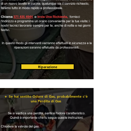
di un nuovo lavello in cucina: qualunque sia il servizio richiesto,
faremo tutto in modo rapido e professionale.
Chiama
371 435 4944
o
Invia Una Richiesta
,
fornisci
l'indirizzo e programma un orario conveniente per la tua visita: i
nostri tecnici lavorano sempre per te, anche di notte e nei giorni
festivi.
In questo modo gli interventi verranno effettuati in sicurezza e le
riparazioni saranno effetuate da professionisti.
Riparazione
🔸 Se hai sentito Odore di Gas, probabilmente c'è
una Perdita di Gas
Se si verifica una perdita, sentirai l'odore caratteristico.
Quindi è importante che tu segua queste instruzioni:
​Chiudere la valvola del gas.