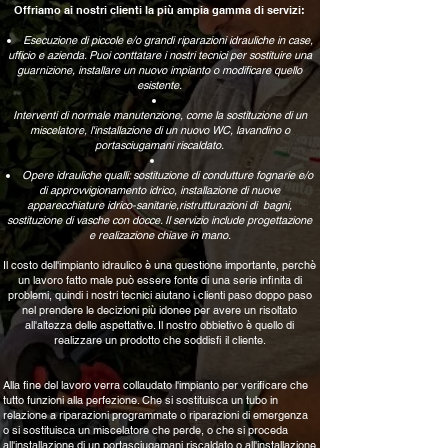
Offriamo ai nostri clienti la più ampia gamma di servizi:
Esecuzione di piccole e/o grandi riparazioni idrauliche in case,
ufficio e azienda. Puoi conttatare i nostri tecnici per sostituire una
guarnizione, installare un nuovo impianto o modificare quello
esistente.
Interventi di normale manutenzione, come la sostituzione di un
miscelatore, l'installazione di un nuovo WC, lavandino o
portasciugamani riscaldato.
Opere idrauliche qualli: sostituzione di condutture fognarie e/o
di approvvigionamento idrico, installazione di nuove
apparecchiature idrico-sanitarie,ristrutturazioni di bagni,
sostituzione di vasche con docce. Il servizio include progettazione
e realizazione chiave in mano.
Il costo dell'impianto idraulico è una questione importante, perchè
un lavoro fatto male può essere fonte di una serie infinita di
problemi, quindi i nostri tecnici aiutano i clienti paso doppo paso
nel prendere le decizioni più idonee per avere un risoltato
all'altezza delle aspettative. Il nostro obbietivo è quello di
realizzare un prodotto che soddisfi il cliente.
Alla fine del lavoro verra collaudato l'impianto per verificare che
tutto funzioni alla perfezione. Che si sostituisca un tubo in
relazione a riparazioni programmate o riparazioni di emergenza
o si sostituisca un miscelatore che perde, o che si proceda
all'installazione di un portasciugamani riscaldato o all'installazione