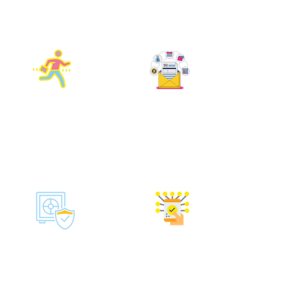
garantiti fino a 1 anno.
nell'intervento, indennizzerà
l'importo del danno.
Velocità
Qualsiasi forma di pagamento
Il nostro tecnico verrà da te
Puoi effettuare pagamenti in
45 minuti dopo essere stato
qualsiasi modo conveniente
contattato o in un momento
per te.
conveniente per te.
Sicurezza
Acquisto e consegna di
componenti
Tutti gli addetti prima di
Dopo la diagnosi, il nostro
iniziare il lavoro misurano la
esperto determinerà ciò che
temperatura ed indossano
necesita e lo reperirà.
maschere e guanti.