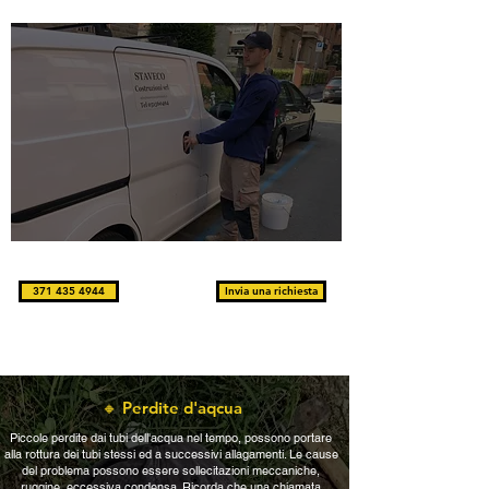
371 435 4944
Invia una richiesta
Agiamo sempre nell'interesse del cliente; guidati dal principio
della qualità al 100%, con una pronta risposta sul territonrio
🔸 Perdite d'aqcua
Piccole perdite dai tubi dell'acqua nel tempo, possono portare
alla rottura dei tubi stessi ed a successivi allagamenti. Le cause
del problema possono essere sollecitazioni meccaniche,
ruggine, eccessiva condensa. Ricorda che una chiamata