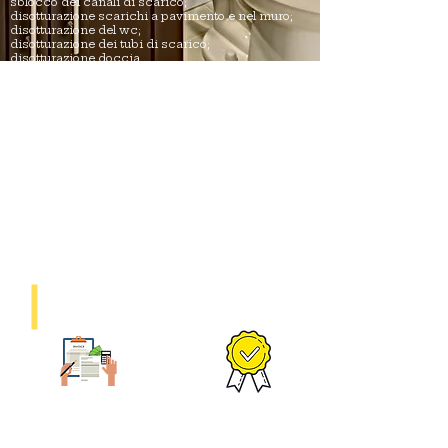
sblocco dei canali di scarico;
disotturazione scarichi a pavimento e nel muro;
disotturazione del wc;
disotturazione dei tubi di scarico;
disotturazione doccia.
Effettuando importanti riparazioni, la nostra azienda esegue
una gamma completa di lavori: dallo sviluppo del progetto alla
consegna dell'oggetto finito al cliente.
Tutti i lavori sono attentamente documentati in modo che in
futuro non ci siano problemi con la messa in servizio.
Il coinvolgimento a tempo pieno dei nostri tecnici nel processo
lavorativo ci consente di offrire ai clienti riparazioni di alta
qualità, i cui prezzi saranno molto più economici rispetto alle
soluzione proposte da concurenza.
Vantaggi di "Sos Casa":
Garanzia fino a 1
Soddisfatti o rimborsati
anno
Tutti i lavori eseguiti sono
Se qualcosa va storto