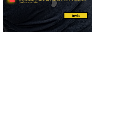
trattamento dei dati personali secondo le modalità e nei limiti di cui all'informativa.
Visualizza termini d'uso
Invia
A ogni cliente verrà assegnato un tecnico personale che
lo
informerà
sullo stato di avanzamento dei lavori di
riparazione,
potrà
a portare prontamente
delle
modifiche al
progetto e dalla stima dei costi. Per tutto il lavoro svolto
forniamo una garanzia. Il risultato della nostra collaborazione
sarà una casa accogliente e funzionale, la cui riparazione è
stata effettuata dalla nostra azienda.
Attenzione: Se l'appuntamento viene disdetto dopo averlo
fissato (20 min. di tolleranza), verrà comunque addebitato il
costo del diritto di chiamata.
Soscasah24 non è responsabile di eventuali controversie tra il
cliente e l'artigiano, in quanto il nostro call center fornisce
solamente il contatto all'artigiano che esegue il lavoro (previa
autorizzazione del cliente).
Eventuali problematiche vanno discusse direttamente con il
tecnico/artigiano che ha eseguito l'intervento.