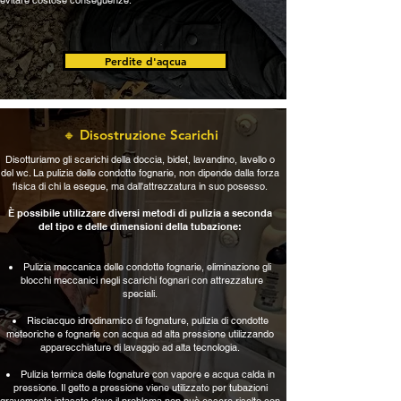
evitare costose conseguenze.
Perdite d'aqcua
🔸 Disostruzione Scarichi
Disotturiamo gli scarichi della doccia, bidet, lavandino, lavello o
del wc. La pulizia delle condotte fognarie, non dipende dalla forza
fisica di chi la esegue, ma dall'attrezzatura in suo posesso.
È possibile utilizzare diversi metodi di pulizia a seconda
del tipo e delle dimensioni della tubazione:
Pulizia meccanica delle condotte fognarie, eliminazione gli
blocchi meccanici negli scarichi fognari con attrezzature
speciali.
Risciacquo idrodinamico di fognature, pulizia di condotte
meteoriche e fognarie con acqua ad alta pressione utilizzando
apparecchiature di lavaggio ad alta tecnologia.
Pulizia termica delle fognature con vapore e acqua calda in
pressione. Il getto a pressione viene utilizzato per tubazioni