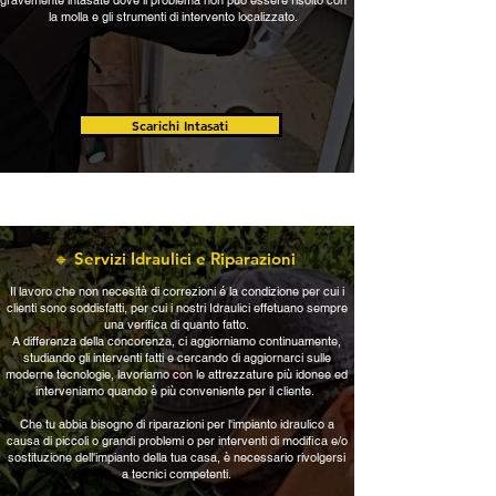
gravemente intasate dove il problema non può essere risolto con
la molla e gli strumenti di intervento localizzato.
Scarichi Intasati
🔸 Servizi Idraulici e Riparazioni
Il lavoro che non necesità di correzioni é la condizione per cui i
clienti sono soddisfatti, per cui i nostri Idraulici effetuano sempre
una verifica di quanto fatto.
A differenza della concorenza, ci aggiorniamo continuamente,
studiando gli interventi fatti e cercando di aggiornarci sulle
moderne tecnologie, lavoriamo con le attrezzature più idonee ed
interveniamo quando è più conveniente per il cliente.
Che tu abbia bisogno di riparazioni per l'impianto idraulico a
causa di piccoli o grandi problemi o per interventi di modifica e/o
sostituzione dell'impianto della tua casa, è necessario rivolgersi
a tecnici competenti.