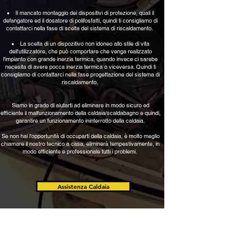
Il mancato montaggio dei dispositivi di protezione, quali il
defangatore ed il dosatore di polifosfatti, quindi ti consigliamo di
contattarci nella fase di scelta del sistema di riscaldamento.
La scelta di un dispozitivo non idoneo allo stile di vita
dell'utilizzatore, che può comportare che venga realizzato
l'impianto con grande inerzia termica, quando invece ci sarebe
necesita di avere pocca inerzia termica o viceversa. Quindi ti
consigliamo di contattarci
nella fase progettazione del sistema di
riscaldamento.
Siamo in grado di aiutarti ad eliminare in modo sicuro ed
efficiente il malfunzionamento della caldaia/scaldabagno e quindi,
garantire un funzionamento ininterrotto della caldaia.
Se non hai l'opportunità di occuparti della caldaia, è molto meglio
chiamare il nostro tecnico a casa, eliminerà tempestivamente, in
modo efficiente e professionale tutti i problemi.
Assistenza Caldaia
Non ci sono limiti per noi, risolviamo qualsiasi emergenza