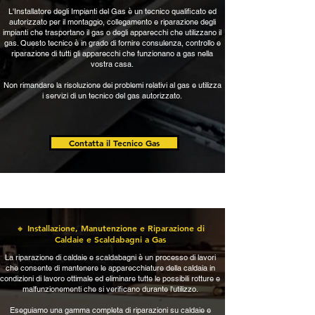
L'Installatore degli Impianti del Gas è un tecnico qualificato ed
autorizzato per il montaggio, collegamento e riparazione degli
impianti che trasportano il gas o degli apparecchi che utilizzano il
gas. Questo tecnico è in grado di fornire consulenza, controllo e
riparazione di tutti gli apparecchi che funzionano a gas nella
vostra casa.
Non rimandare la risoluzione dei problemi relativi al gas e utilizza
i servizi di un tecnico del gas autorizzato.
Contatta il Tecnico Gas
🔸 Installazione, Manutenzione e Riparazione di
Caldaie e Scaldabagni a Gas
La riparazione di caldaie e scaldabagni è un processo di lavori
che consente di mantenere le apparecchiature della caldaia in
condizioni di lavoro ottimale ed eliminare tutte le possibili rotture e
malfunzionementi che si verificano durante l'utilizzo.
Eseguiamo una gamma completa di riparazioni su caldaie e