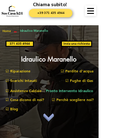
Chiama subito!
+39 371 435 4944
Idraulico Maranello
Home
▬
371 435 4944
Invia una richiesta
Idraulico Maranello
☑ Riparazione
☑ Perdite d'acqua
☑ Scarichi Intasati
☑ Fughe di Gas
☑ Assistenza Caldaie
Pronto Intervento Idraulico
☑ Cosa dicono di noi?
☑ Perchè scegliere noi?
☑ Blog