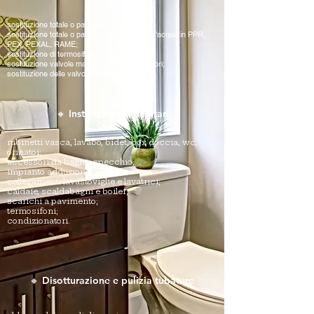
sostituzione totale o parziale degli scarichi;
sostituzione totale o parziale delle colonne d'acqua in PPR,
PEX, PEXAL, RAME;
sostituzione di termosifoni e relative valvole;
sostituzione valvole mandata / ritorno radiatori;
sostituzione delle valvole di ritegno.
🔸 Installazione - sanitari
rubinetti vasca, lavabo, bidet, box doccia, wc,
orinatoi;
accessori da bagno, specchio;
impianto adduzione acqua;
collegamenti lavastoviglie e lavatrici;
caldaie, scaldabagni e boiler;
scarichi a pavimento;
termosifoni;
condizionatori.
🔸 Disotturazione e pulizia tubature