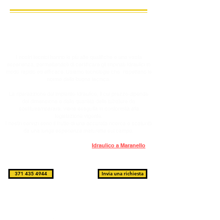
Offriamo servizi di Pronto Intervento e/o programmati di
riparazioni, installazioni e manutenzioni dell'impianto Idraulico,
serviamo appartamenti, case private e uffici.
I nostri tecnici hanno le più alte qualifiche e una vasta
esperienza, permettendoti di certificare gli impinati Idraulici in
modo rapido ed efficace. Usiamo tecnologie che rispettano le
norme della buona tecnica.
La riparazzione del impianto Idraulico, il cui prezzo dipende
dal dimensione e dalla quantità delle tubature da
sostituire/riparare, viene eseguita in conformità alla
legislazione vigente.
I nostri servizi sono il frutto di una accurata ricerca e scaturitti
da una lunga esperienza maturatta sul campo.
Se hai urgentemente bisogno di un
Idraulico a Maranello
-
non esitare a chiamarci e concordare un orario più
conveniente.
371 435 4944
Invia una richiesta
Tecnologie all'avanguardia
Squadra di specialisti