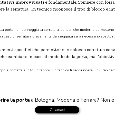
ntativi improvvisati
è fondamentale. Spingere con forza
e la serratura. Un tecnico riconosce il tipo di blocco e in
ella porta non danneggia la serratura. Le tecniche moderne permettono 
n caso di serratura gravemente danneggiata sarà necessario sostituirl
rumenti specifici che permettono lo sblocco serratura senza 
che cambiano in base al modello della porta, ma l’obiettiv
ppo e contatta subito un fabbro. Un tecnico ti raggiungerà il più rapida
rire la porta
a Bologna, Modena e Ferrara? Non esi
Chiamaci