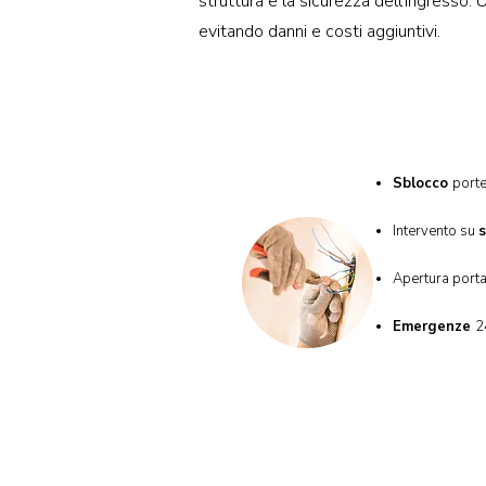
struttura e la sicurezza dell’ingresso.
evitando danni e costi aggiuntivi.
Servizi 
Sblocco
porte
Intervento su
s
Apertura port
Emergenze
2
Forse non sai che