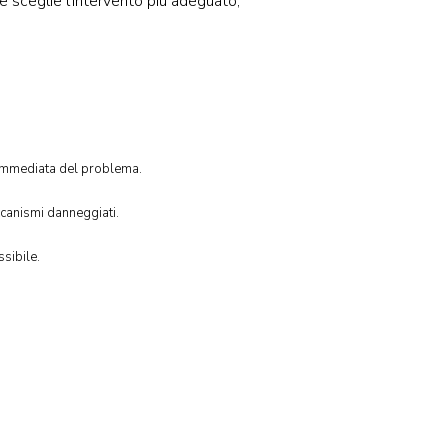
e sceglie l’intervento più adeguato,
i immediata del problema.
eccanismi danneggiati.
sibile.