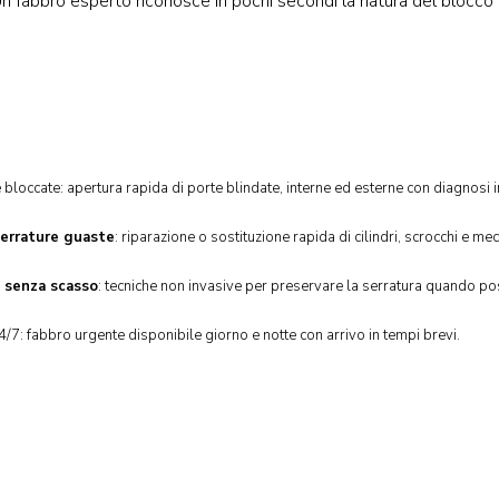
 Un fabbro esperto riconosce in pochi secondi la natura del blocco 
apri-porta
 bloccate: apertura rapida di porte blindate, interne ed esterne con diagnos
errature guaste
: riparazione o sostituzione rapida di cilindri, scrocchi e m
a
senza scasso
: tecniche non invasive per preservare la serratura quando pos
4/7: fabbro urgente disponibile giorno e notte con arrivo in tempi brevi.
...