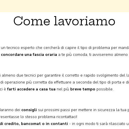
Come lavoriamo
 un tecnico esperto che cercherà di capire il tipo di problema per manda
i
concordare una fascia oraria
a te più comoda, ti avviseremo almeno 
 almeno due tecnici per garantire il corretto e rapido svolgimento del la
po di operazione più corretta da effettuare a seconda del tipo di porta e 
ici è
farti accedere a casa tua
nel più
breve tempo
possibile.
i daranno dei
consigli
sui prossimi passi per mettere in sicurezza la tua por
resentasse lo stesso problema ricontattaci!
di credito, bancomat o in contanti
- in ogni modo ti sarà rilasciato 