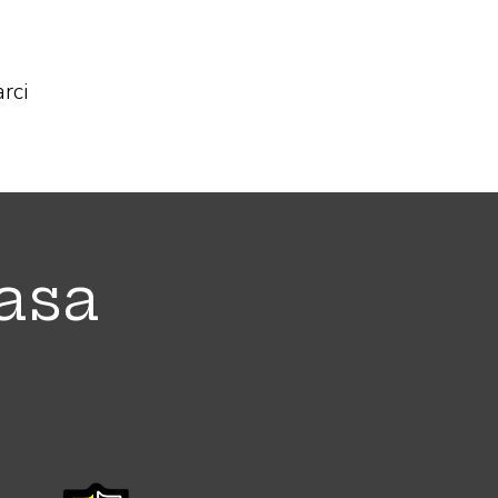
rci
asa