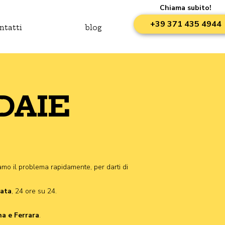
Chiama subito!
+39 371 435 4944
ntatti
blog
DAIE
amo il problema rapidamente, per darti di
iata
, 24 ore su 24.
na e Ferrara
.