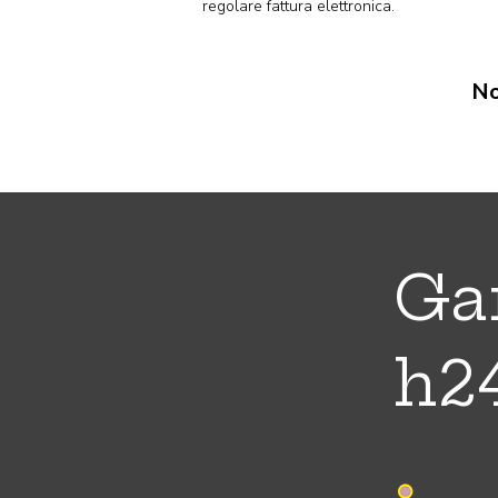
regolare fattura elettronica.
No
Ga
h2