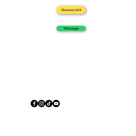
Home
Chiamaci h24
Idraulico
Impianto Gas
Scarichi Otturati
Whatsapp
Autospurgo
Elettricista
Apertura porta
I nostri contatti
Via Caduti di Casteldebole 34/4, 40132 Bologna
+39 371 435 4944
sos.casa.h24.online@gmail.com