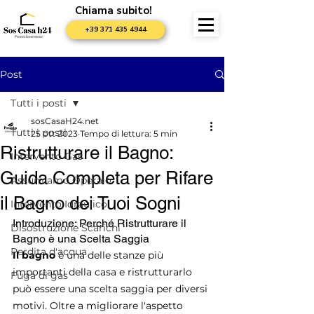
Chiama subito!
+39 371 435 4944
Post
Tutti i posti
sosCasaH24.net
Tutti i posti
25 ott 2023
Tempo di lettura: 5 min
Ristrutturare il Bagno:
Intervento Gas
Guida Completa per Rifare
Assumiamo Operaio
il Bagno dei Tuoi Sogni
Intervento Idraulico
Introduzione: Perché Ristrutturare il 
Disostruzione Scarichi
Bagno è una Scelta Saggia
Perdita d'acqua
Il bagno
 è una delle stanze più 
importanti della casa e ristrutturarlo 
Fuga di gas
può essere una scelta saggia per diversi 
motivi. Oltre a migliorare l'aspetto 