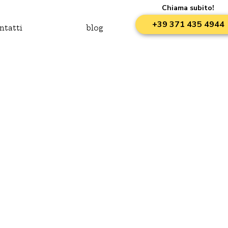
Chiama subito!
+39 371 435 4944
ntatti
blog