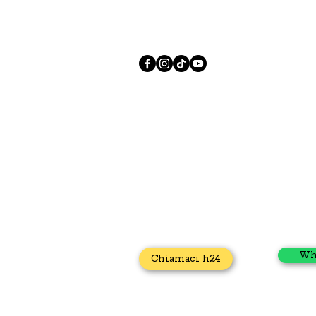
Autospurgo
Elettricista
Apertura porta
I nostri contatt
Via Caduti di Casteldebole 34/4, 40132
Bologna
+39 371 435 4944
sos.casa.h24.online@gmail.com
Wh
Chiamaci h24