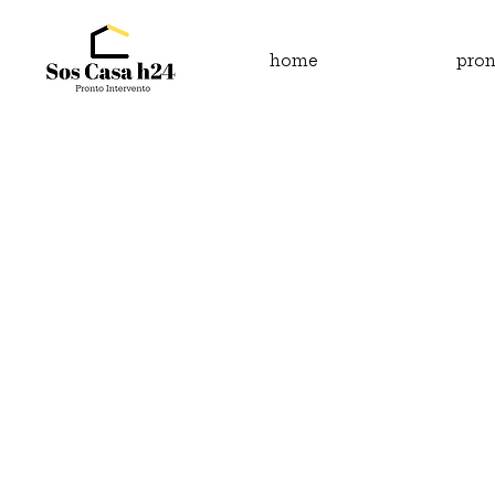
home
pron