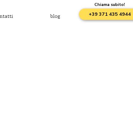
Chiama subito!
+39 371 435 4944
ntatti
blog