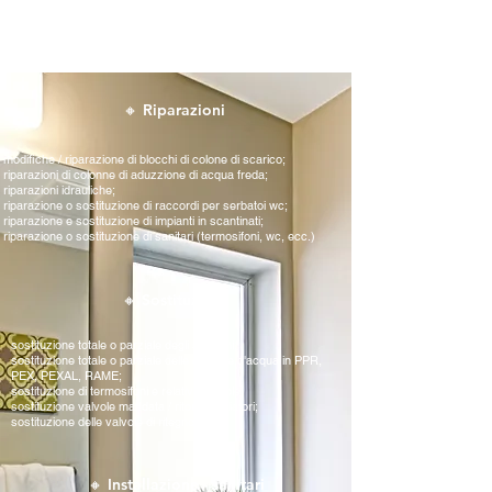
🔸 Riparazioni
modifiche / riparazione di blocchi di colone di scarico;
riparazioni di colonne di aduzzione di acqua freda;
riparazioni idrauliche;
riparazione o sostituzione di raccordi per serbatoi wc;
riparazione e sostituzione di impianti in scantinati;
riparazione o sostituzione di sanitari (termosifoni, wc, ecc.)
🔸 Sostituzioni
sostituzione totale o parziale degli scarichi;
sostituzione totale o parziale delle colonne d'acqua in PPR,
PEX, PEXAL, RAME;
sostituzione di termosifoni e relative valvole;
sostituzione valvole mandata / ritorno radiatori;
sostituzione delle valvole di ritegno.
🔸 Installazione - sanitari