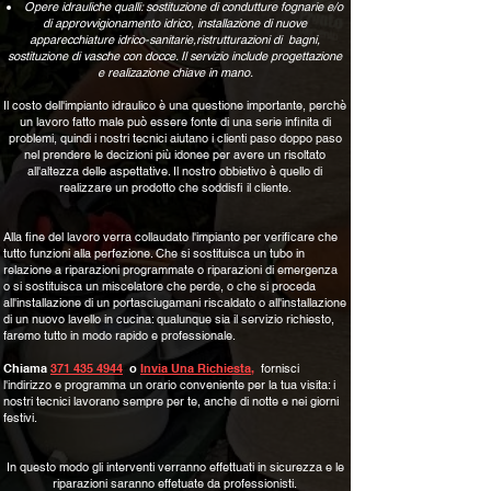
Opere idrauliche qualli: sostituzione di condutture fognarie e/o
di approvvigionamento idrico, installazione di nuove
apparecchiature idrico-sanitarie,ristrutturazioni di bagni,
sostituzione di vasche con docce. Il servizio include progettazione
e realizazione chiave in mano.
Il costo dell'impianto idraulico è una questione importante, perchè
un lavoro fatto male può essere fonte di una serie infinita di
problemi, quindi i nostri tecnici aiutano i clienti paso doppo paso
nel prendere le decizioni più idonee per avere un risoltato
all'altezza delle aspettative. Il nostro obbietivo è quello di
realizzare un prodotto che soddisfi il cliente.
Alla fine del lavoro verra collaudato l'impianto per verificare che
tutto funzioni alla perfezione. Che si sostituisca un tubo in
relazione a riparazioni programmate o riparazioni di emergenza
o si sostituisca un miscelatore che perde, o che si proceda
all'installazione di un portasciugamani riscaldato o all'installazione
di un nuovo lavello in cucina: qualunque sia il servizio richiesto,
faremo tutto in modo rapido e professionale.
Chiama
371 435 4944
o
Invia Una Richiesta
,
fornisci
l'indirizzo e programma un orario conveniente per la tua visita: i
nostri tecnici lavorano sempre per te, anche di notte e nei giorni
festivi.
In questo modo gli interventi verranno effettuati in sicurezza e le
riparazioni saranno effetuate da professionisti.