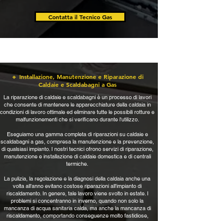
Contatta il Tecnico Gas
🔸 Installazione, Manutenzione e Riparazione di
Caldaie e Scaldabagni a Gas
La riparazione di caldaie e scaldabagni è un processo di lavori
che consente di mantenere le apparecchiature della caldaia in
condizioni di lavoro ottimale ed eliminare tutte le possibili rotture e
malfunzionementi che si verificano durante l'utilizzo.
Eseguiamo una gamma completa di riparazioni su caldaie e
scaldabagni a gas, compresa la manutenzione e la prevenzione,
di qualsiasi impianto. I nostri tecnici ofrono servizi di riparazione,
manutenzione e installazione di caldaie domestica e di centrali
termiche.
La pulizia, la regolazione e la diagnosi della caldaia anche una
volta all'anno evitano costose riparazioni all'impianto di
riscaldamento. In genere, tale lavoro viene svolto in estate. I
problemi si concentranno in inverno, quando non solo la
mancanza di acqua sanitaria calda, ma anche la mancanza di
riscaldamento, comportando conseguenze molto fastidiose,