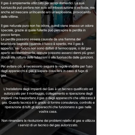
Il gas è ampiamente utilizzato per scopi domestici. La sua
fuoriuscita può portare non solo ad intossicazione o asfissia, ma
anche ad inescare un'incendio e/o un'esplosione, provocando
delle vittime.
Il gas naturale puro non ha odore, quindi viene imesso un odore
speciale, grazie al quale l'utente può percepire la perdita in
pocco tempo.
Le perdite possono essere causate da una fiamma del
bruciatore bagnata (quando il fuoco è spento, ma il gas è
apperto), se i fuochi non sono dottati di termocoppia, o dal gas
aperto accidentalmente, oppure possono esserci danni più gravi
dovuti alla rottura delle tubazioni o alla fuoriuscita dalle guinzioni.
Per evitare ciò, è necessario seguire le regole stabilite per l'uso
degli apparecchi a gas e sapere cosa fare in caso di fuga di
gas.
L'Installatore degli Impianti del Gas è un tecnico qualificato ed
autorizzato per il montaggio, collegamento e riparazione degli
impianti che trasportano il gas o degli apparecchi che utilizzano il
gas. Questo tecnico è in grado di fornire consulenza, controllo e
riparazione di tutti gli apparecchi che funzionano a gas nella
vostra casa.
Non rimandare la risoluzione dei problemi relativi al gas e utilizza
i servizi di un tecnico del gas autorizzato.