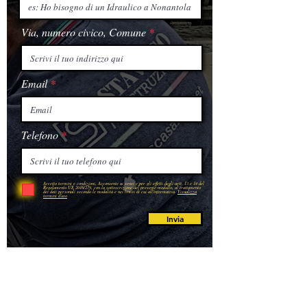
Via, numero civico, Comune
Email
Telefono
Accetto termini e condizioni, Acconsente ai sensi e per gli effetti degli artt. 13 e 14 del
Regolamento UE 2016/279, con la sottoscrizione del presente modullo, al trattamento
dei dati personali secondo le modalità e nei limiti di cui all'informativa.
Visualizza
termini d'uso
Invia
A ogni cliente verrà assegnato un tecnico personale che
lo
informerà
sullo stato di avanzamento dei lavori di
riparazione,
potrà
a portare prontamente
delle
modifiche al
progetto e dalla stima dei costi. Per tutto il lavoro svolto