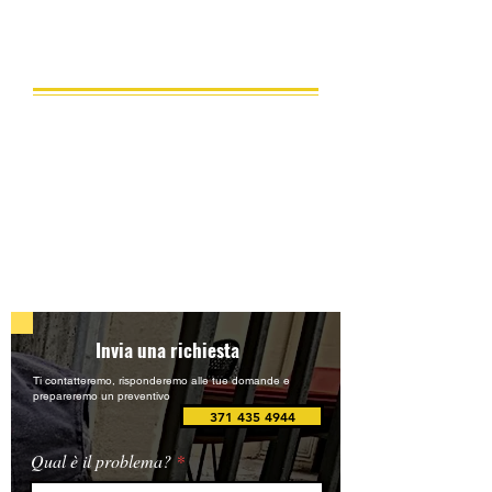
nell'anno scorso abbiamo
sconto su tutti i tipi di lavori.
fatto oltre 600 interventi.
Dalla pulizia dei tubi alla riparazione delle apparecchiature
idrauliche: l'elenco dei servizi che forniamo comprende tutte le
lavorazioni ricomprese ed ammesse dalle norme e dalla
buona tecnica.
Lavoriamo nel settore delle costruzioni da oltre 12 anni,
effettuando riparazioni di alta qualità di appartamenti, case e
uffici.Tutto il lavoro che viene svolto è in conformità alla
legislazione vigente.
Invia una richiesta
Ti contatteremo, risponderemo alle tue domande e
prepareremo un preventivo
371 435 4944
Qual è il problema?