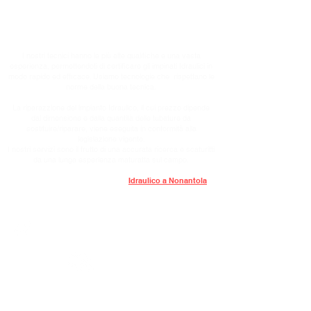
Offriamo servizi di Pronto Intervento e/o programmati di
riparazioni, installazioni e manutenzioni dell'impianto Idraulico,
serviamo appartamenti, case private e uffici.
I nostri tecnici hanno le più alte qualifiche e una vasta
esperienza, permettendoti di certificare gli impinati Idraulici in
modo rapido ed efficace. Usiamo tecnologie che rispettano le
norme della buona tecnica.
La riparazzione del impianto Idraulico, il cui prezzo dipende
dal dimensione e dalla quantità delle tubature da
sostituire/riparare, viene eseguita in conformità alla
legislazione vigente.
I nostri servizi sono il frutto di una accurata ricerca e scaturitti
da una lunga esperienza maturatta sul campo.
Se hai urgentemente bisogno di un
Idraulico a Nonantola
-
non esitare a chiamarci e concordare un orario più
conveniente.
Tecnologie all'avanguardia
Squadra di specialisti
Installazione
, Riparazione e Manutenzione