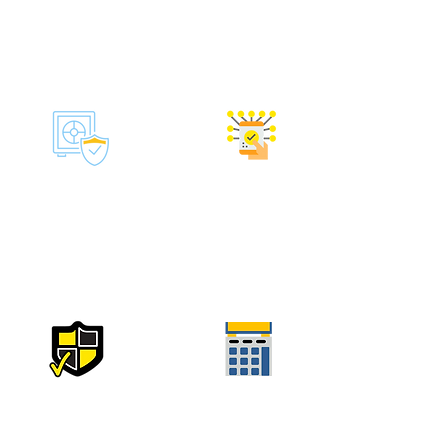
Il nostro tecnico verrà da te
Puoi effettuare pagamenti in
45 minuti dopo essere stato
qualsiasi modo conveniente
contattato o in un momento
per te.
conveniente per te.
Sicurezza
Acquisto e consegna di
componenti
Tutti gli addetti prima di
Dopo la diagnosi, il nostro
iniziare il lavoro misurano la
esperto determinerà ciò che
temperatura ed indossano
necesita e lo reperirà.
maschere e guanti.
Affidabilità
Sconti
Lavoriamo dal 2008,
Per i clienti abituali, uno