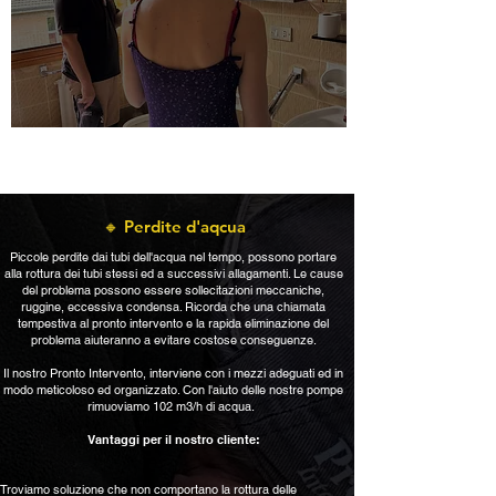
Agiamo sempre nell'interesse del cliente; guidati dal principio
della qualità al 100%, con una pronta risposta sul territonrio
🔸 Perdite d'aqcua
Piccole perdite dai tubi dell'acqua nel tempo, possono portare
alla rottura dei tubi stessi ed a successivi allagamenti. Le cause
del problema possono essere sollecitazioni meccaniche,
ruggine, eccessiva condensa. Ricorda che una chiamata
tempestiva al pronto intervento e la rapida eliminazione del
problema aiuteranno a evitare costose conseguenze.
Il nostro Pronto Intervento, interviene con i mezzi adeguati ed in
modo meticoloso ed organizzato. Con l'aiuto delle nostre pompe
rimuoviamo 102 m3/h di acqua.
Vantaggi per il nostro cliente:
Troviamo soluzione che non comportano la rottura delle