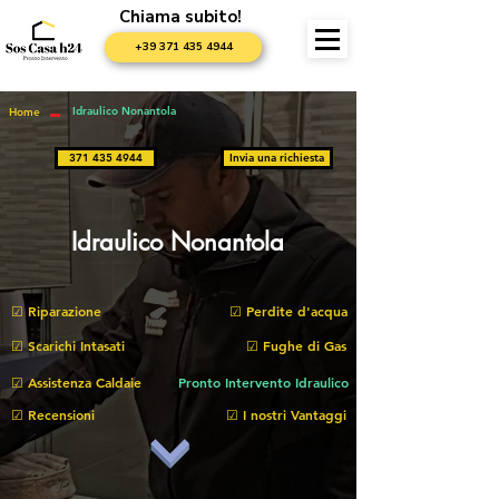
Chiama subito!
+39 371 435 4944
Idraulico Nonantola
Home
▬
371 435 4944
Invia una richiesta
Idraulico Nonantola
☑ Riparazione
☑ Perdite d'acqua
☑ Scarichi Intasati
☑ Fughe di Gas
☑ Assistenza Caldaie
Pronto Intervento Idraulico
☑ Recensioni
☑ I nostri Vantaggi