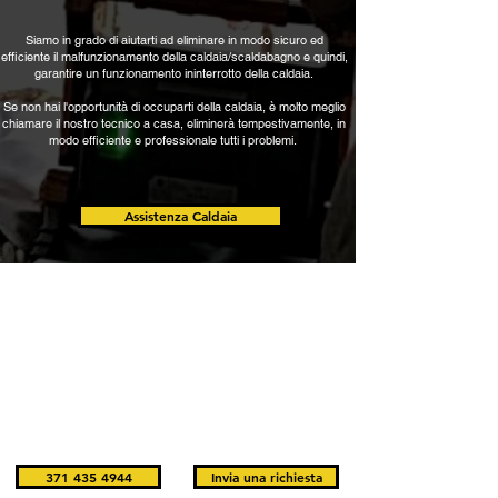
Siamo in grado di aiutarti ad eliminare in modo sicuro ed
efficiente il malfunzionamento della caldaia/scaldabagno e quindi,
garantire un funzionamento ininterrotto della caldaia.
Se non hai l'opportunità di occuparti della caldaia, è molto meglio
chiamare il nostro tecnico a casa, eliminerà tempestivamente, in
modo efficiente e professionale tutti i problemi.
Assistenza Caldaia
Non ci sono limiti per noi, risolviamo qualsiasi emergenza
Idraulica, contattaci ora e sbarazzati del problema, lavoriamo
senza sosta.
Noi monitoriamo gli interventi che eseguiamo tramite i nostri
tecnici, al fine di trovare le soluzioni migliori per l'impianto
Idraulico. Svolgiamo qualsiasi intervento in modo efficiente ed
affidabile.
371 435 4944
Invia una richiesta