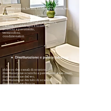
rubinetti vasca, lavabo, bidet, box doccia, wc,
orinatoi;
accessori da bagno, specchio;
impianto adduzione acqua;
collegamenti lavastoviglie e lavatrici;
caldaie, scaldabagni e boiler;
scarichi a pavimento;
termosifoni;
condizionatori.
🔸 Disotturazione e pulizia tubature
sblocco dei canali di scarico;
disotturazione scarichi a pavimento e nel muro;
disotturazione del wc;
disotturazione dei tubi di scarico;
disotturazione doccia.
Effettuando importanti riparazioni, la nostra azienda esegue
una gamma completa di lavori: dallo sviluppo del progetto alla
consegna dell'oggetto finito al cliente.
Tutti i lavori sono attentamente documentati in modo che in
futuro non ci siano problemi con la messa in servizio.