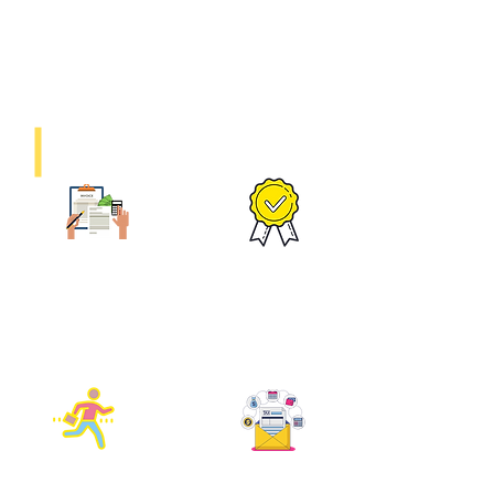
Il coinvolgimento a tempo pieno dei nostri tecnici nel processo
lavorativo ci consente di offrire ai clienti riparazioni di alta
qualità, i cui prezzi saranno molto più economici rispetto alle
soluzione proposte da concurenza.
Vantaggi di "Sos Casa":
Garanzia fino a 1
Soddisfatti o rimborsati
anno
Tutti i lavori eseguiti sono
Se qualcosa va storto
garantiti fino a 1 anno.
nell'intervento, indennizzerà
l'importo del danno.
Velocità
Qualsiasi forma di pagamento