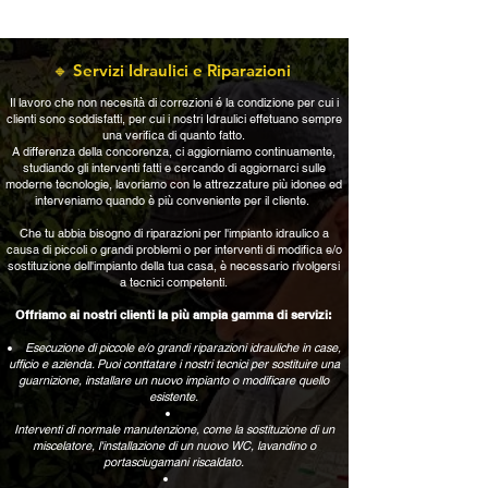
🔸 Servizi Idraulici e Riparazioni
Il lavoro che non necesità di correzioni é la condizione per cui i
clienti sono soddisfatti, per cui i nostri Idraulici effetuano sempre
una verifica di quanto fatto.
A differenza della concorenza, ci aggiorniamo continuamente,
studiando gli interventi fatti e cercando di aggiornarci sulle
moderne tecnologie, lavoriamo con le attrezzature più idonee ed
interveniamo quando è più conveniente per il cliente.
Che tu abbia bisogno di riparazioni per l'impianto idraulico a
causa di piccoli o grandi problemi o per interventi di modifica e/o
sostituzione dell'impianto della tua casa, è necessario rivolgersi
a tecnici competenti.
Offriamo ai nostri clienti la più ampia gamma di servizi:
Esecuzione di piccole e/o grandi riparazioni idrauliche in case,
ufficio e azienda. Puoi conttatare i nostri tecnici per sostituire una
guarnizione, installare un nuovo impianto o modificare quello
esistente.
Interventi di normale manutenzione, come la sostituzione di un
miscelatore, l'installazione di un nuovo WC, lavandino o
portasciugamani riscaldato.