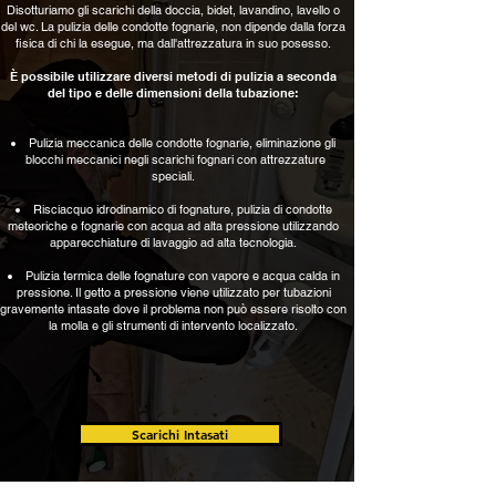
Disotturiamo gli scarichi della doccia, bidet, lavandino, lavello o
del wc. La pulizia delle condotte fognarie, non dipende dalla forza
fisica di chi la esegue, ma dall'attrezzatura in suo posesso.
È possibile utilizzare diversi metodi di pulizia a seconda
del tipo e delle dimensioni della tubazione:
Pulizia meccanica delle condotte fognarie, eliminazione gli
blocchi meccanici negli scarichi fognari con attrezzature
speciali.
Risciacquo idrodinamico di fognature, pulizia di condotte
meteoriche e fognarie con acqua ad alta pressione utilizzando
apparecchiature di lavaggio ad alta tecnologia.
Pulizia termica delle fognature con vapore e acqua calda in
pressione. Il getto a pressione viene utilizzato per tubazioni
gravemente intasate dove il problema non può essere risolto con
la molla e gli strumenti di intervento localizzato.
Scarichi Intasati