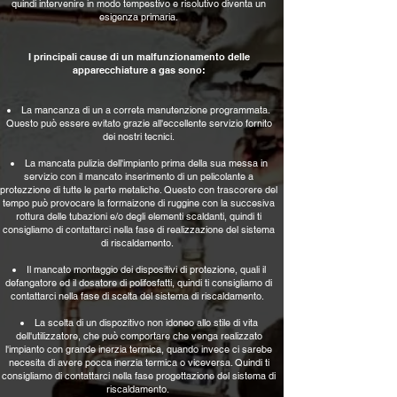
quindi intervenire in modo tempestivo e risolutivo diventa un
esigenza primaria.
I principali cause di un malfunzionamento delle
apparecchiature a gas sono:
La mancanza di un a correta manutenzione programmata.
Questo può essere evitato grazie all'eccellente servizio fornito
dei nostri tecnici.
La mancata pulizia dell'impianto prima della sua messa in
servizio con il mancato inserimento di un pelicolante a
protezzione di tutte le parte metaliche. Questo con trascorere del
tempo può provocare la formaizone di ruggine con la succesiva
rottura delle tubazioni e/o degli elementi scaldanti, quindi ti
consigliamo di contattarci nella fase di realizzazione del sistema
di riscaldamento.
Il mancato montaggio dei dispositivi di protezione, quali il
defangatore ed il dosatore di polifosfatti, quindi ti consigliamo di
contattarci nella fase di scelta del sistema di riscaldamento.
La scelta di un dispozitivo non idoneo allo stile di vita
dell'utilizzatore, che può comportare che venga realizzato
l'impianto con grande inerzia termica, quando invece ci sarebe
necesita di avere pocca inerzia termica o viceversa. Quindi ti
consigliamo di contattarci
nella fase progettazione del sistema di
riscaldamento.