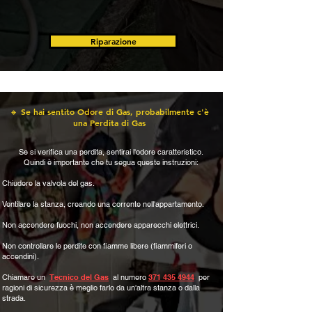
Riparazione
🔸 Se hai sentito Odore di Gas, probabilmente c'è
una Perdita di Gas
Se si verifica una perdita, sentirai l'odore caratteristico.
Quindi è importante che tu segua queste instruzioni:
​Chiudere la valvola del gas.
Ventilare la stanza, creando una corrente nell'appartamento.
Non accendere fuochi, non accendere apparecchi elettrici.
Non controllare le perdite con fiamme libere (fiammiferi o
accendini).
Chiamare un
Tecnico del Gas
al numero
371 435 4944
per
ragioni di sicurezza è meglio farlo da un'altra stanza o dalla
strada.