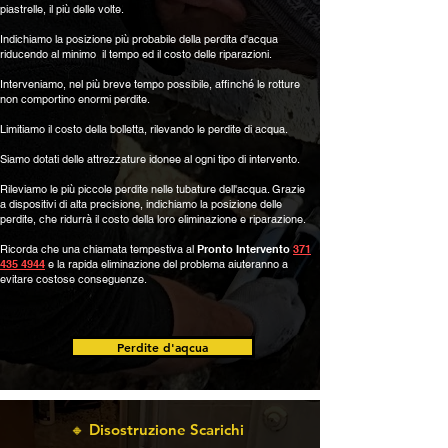
piastrelle, il più delle volte.
Indichiamo la posizione più probabile della perdita d'acqua
riducendo al minimo il tempo ed il costo delle riparazioni.
Interveniamo, nel più breve tempo possibile, affinché le rotture
non comportino enormi perdite.
Limitiamo
il costo della bolletta, rilevando le perdite di acqua.
Siamo dotati delle attrezzature idonee al ogni tipo di intervento.
Rileviamo le più piccole perdite nelle tubature dell'acqua. Grazie
a dispositivi di alta precisione, indichiamo la posizione delle
perdite, che ridurrà il costo della loro eliminazione e riparazione.
Ricorda che una chiamata tempestiva al
Pronto Intervento
371
435 4944
e la rapida eliminazione del problema aiuteranno a
evitare costose conseguenze.
Perdite d'aqcua
🔸 Disostruzione Scarichi