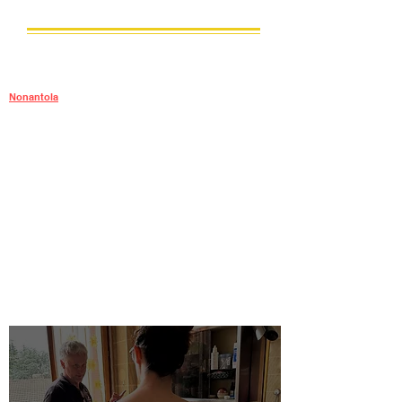
dell'impianto idraulico
Sos Casa H24 aiuta i suoi clienti a risolvere le problematiche
legate alla riparazione e installazione di impianti idraulici, e
offre inoltre tutti i tipi di servizi che un idraulico professionista a
Nonantola
può eseguire in modo rapido ed efficiente.
Siamo sempre pronti ad aiutare se:
Hai riscontrato un guasto o devi installare qualsiasi impianto
idraulico;
È necessario installare o riparare impianti di
approvvigionamento idrico o di riscaldamento, anche
autonomi;
È necessaria la riparazione dei tubi di adduzione o
disotturazione scarichi della cucina o del bagno;
Devi cambiare l'impianto idraulico del bagno e della cucina,
fornendo anche i relativi servizi edili.