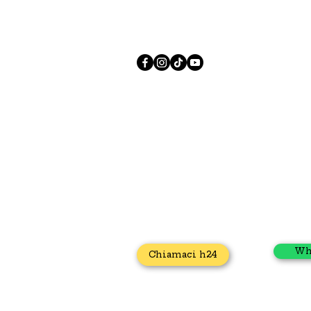
Autospurgo
Elettricista
Apertura porta
I nostri contatt
Via Caduti di Casteldebole 34/4, 40132
Bologna
+39 371 435 4944
sos.casa.h24.online@gmail.com
Wh
Chiamaci h24