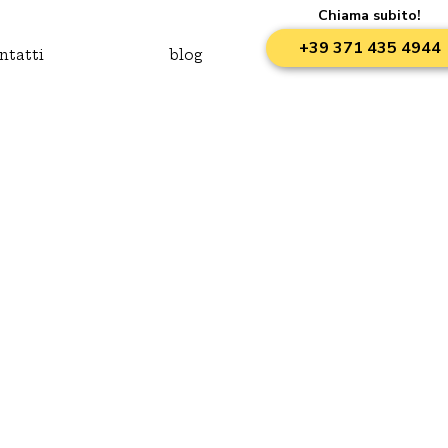
Chiama subito!
+39 371 435 4944
ntatti
blog