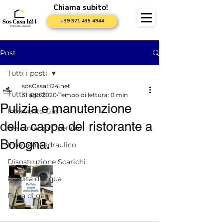
Chiama subito!
+39 371 435 4944
Post
Tutti i posti
sosCasaH24.net
Tutti i posti
31 ago 2020
Tempo di lettura: 0 min
Pulizia e manutenzione
Intervento Gas
della cappa del ristorante a
Assumiamo Operaio
Bologna.
Intervento Idraulico
Disostruzione Scarichi
Perdita d'acqua
Fuga di gas