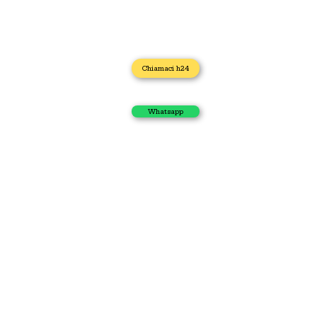
Home
Chiamaci h24
Idraulico
Impianto Gas
Scarichi Otturati
Whatsapp
Autospurgo
Elettricista
Apertura porta
I nostri contatti
Via Caduti di Casteldebole 34/4, 40132 Bologna
+39 371 435 4944
sos.casa.h24.online@gmail.com