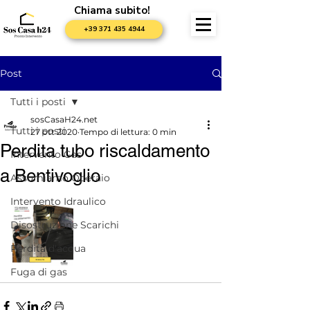
Chiama subito!
+39 371 435 4944
Post
Tutti i posti
sosCasaH24.net
Tutti i posti
27 ott 2020
Tempo di lettura: 0 min
Perdita tubo riscaldamento
Intervento Gas
a Bentivoglio
Assumiamo Operaio
Intervento Idraulico
Disostruzione Scarichi
Perdita d'acqua
Fuga di gas