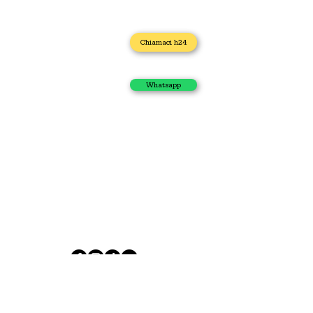
Home
Chiamaci h24
Idraulico
Impianto Gas
Scarichi Otturati
Whatsapp
Autospurgo
Elettricista
Apertura porta
I nostri contatti
Via Caduti di Casteldebole 34/4, 40132 Bologna
+39 371 435 4944
sos.casa.h24.online@gmail.com