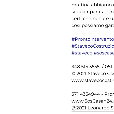
mattina abbiamo ri
segua riparata. Un
certi che non c’è u
così possiamo gara
#ProntoIntervento
#StavecoCostruzio
#staveco
#soscas
348 515 3555  / 05
© 2021 Staveco Cost
www.stavecocostru
371 4354944 - Pron
www.SosCasah24.
@2021 Leonardo 