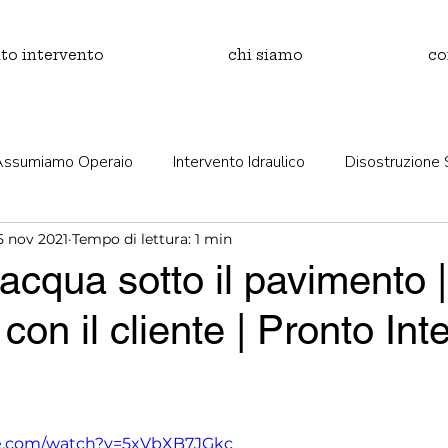
to intervento
chi siamo
co
Assumiamo Operaio
Intervento Idraulico
Disostruzione 
5 nov 2021
Tempo di lettura: 1 min
’acqua sotto il pavimento |
 con il cliente | Pronto Int
be.com/watch?v=5xVbXB7JGkc