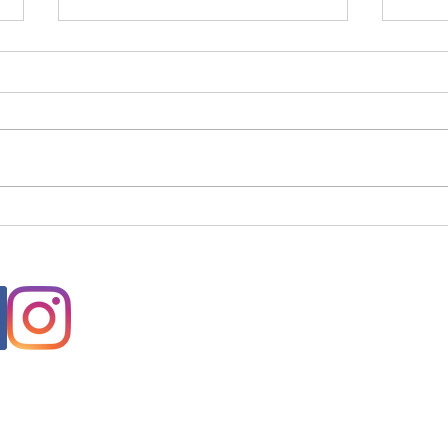
Manutenzione del Verde:
Pront
Tagliare l'Erba con il
Trova
Decespugliatore
geof