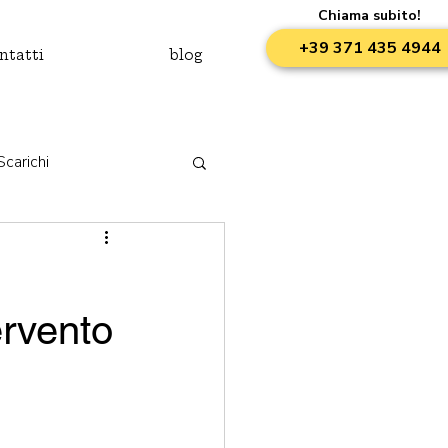
Chiama subito!
+39 371 435 4944
ntatti
blog
Scarichi
ervento