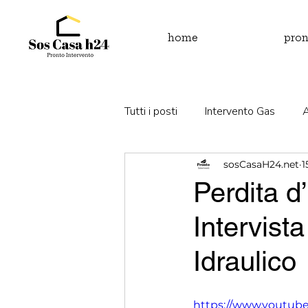
home
pron
Tutti i posti
Intervento Gas
sosCasaH24.net
1
Perdita d'acqua
Fuga di gas
Perdita d
Intervista
Idraulico
https://www.youtu