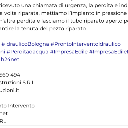
cevuto una chiamata di urgenza, la perdita e ind
a volta riparata, mettiamo l’impianto in pressione
n’altra perdita e lasciamo il tubo riparato aperto p
ntire la tenuta del pezzo riparato. 
#IdraulicoBologna
#ProntoInterventoIdraulico
ni
#Perditadacqua
#ImpresaEdile
#ImpresaEdile
ah24net
1 560 494
ruzioni S.R.L    
zioni.it
to Intervento 
net
SRL