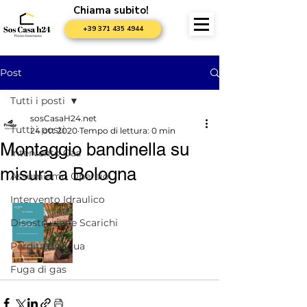
Chiama subito!
+39 371 435 4944
Post
Tutti i posti
sosCasaH24.net
Tutti i posti
24 ott 2020
Tempo di lettura: 0 min
Montaggio bandinella su
Intervento Gas
misura a Bologna
Assumiamo Operaio
Intervento Idraulico
Disostruzione Scarichi
Perdita d'acqua
Fuga di gas