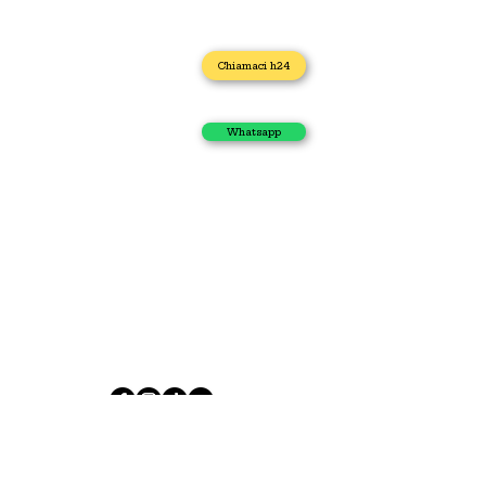
Home
Chiamaci h24
Idraulico
Impianto Gas
Scarichi Otturati
Whatsapp
Autospurgo
Elettricista
Apertura porta
I nostri contatti
Via Caduti di Casteldebole 34/4, 40132 Bologna
+39 371 435 4944
sos.casa.h24.online@gmail.com