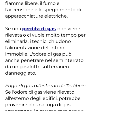
fiamme libere, il fumo e 
l'accensione e lo spegnimento di 
apparecchiature elettriche.
Se una 
perdita di gas
non viene 
rilevata o ci vuole molto tempo per 
eliminarla, i tecnici chiudono 
l’alimentazione dell'intero 
immobile. L'odore di gas può 
anche penetrare nel seminterrato 
da un gasdotto sotterraneo 
danneggiato.
Fuga di gas all'esterno dell'edificio
Se l'odore di gas viene rilevato 
all'esterno degli edifici, potrebbe 
provenire da una fuga di gas 
sotterranea. In questo caso sono a 
rischio gli edifici situati entro un 
raggio di 50 m dalla perdita. Il gas 