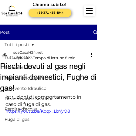
Chiama subito!
+39 371 435 4944
Post
Tutti i posti
sosCasaH24.net
Tutti i posti
4 feb 2022
Tempo di lettura: 8 min
Rischi dovuti al gas negli
Intervento Gas
impianti domestici, Fughe di
Assumiamo Operaio
gas!
Intervento Idraulico
Istruzioni di comportamento in 
Disostruzione Scarichi
caso di fuga di gas.
Perdita d'acqua
https://youtu.be/Kqqx_LbYyQ8
Fuga di gas