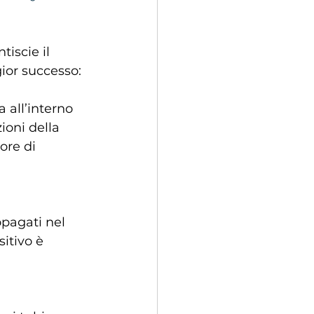
iscie il 
ior successo:
 all’interno 
ioni della 
ore di 
opagati nel 
itivo è 