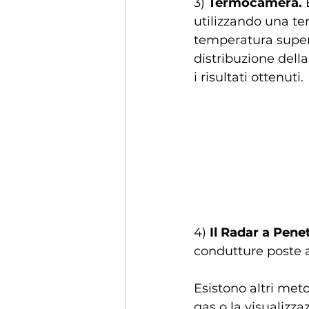
3) 
Termocamera.
 
utilizzando una te
temperatura superfi
distribuzione del
i risultati ottenuti. 
4) 
Il Radar a Pene
condutture poste a
Esistono altri meto
gas o la visualizz