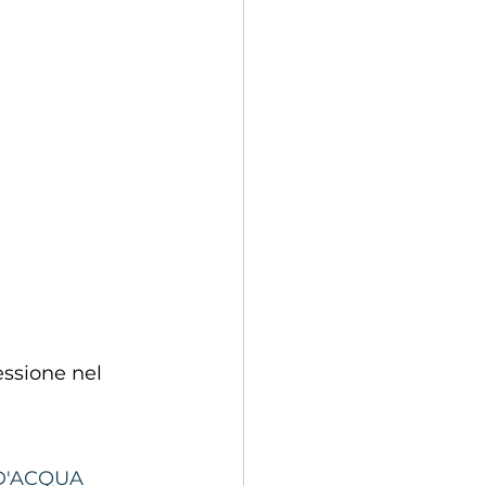
essione nel 
D'ACQUA 