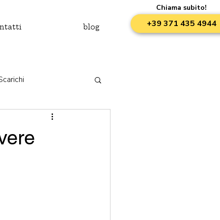
Chiama subito!
+39 371 435 4944
ntatti
blog
Scarichi
vere