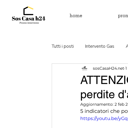
home
pron
Tutti i posti
Intervento Gas
sosCasaH24.net
1
Perdita d'acqua
Fuga di gas
ATTENZION
perdite d
Aggiornamento:
2 feb 
5 indicatori che po
https://youtu.be/y