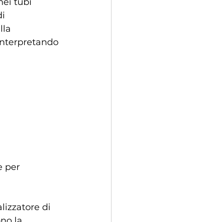
nei tubi 
i 
lla 
interpretando 
e per 
lizzatore di 
no la 