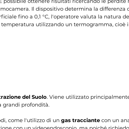
È possibile ottenere risultati ricercando le perdite 
rmocamera. Il dispositivo determina la differenza d
ciale fino a 0,1 °C, l'operatore valuta la natura de
la temperatura utilizzando un termogramma, cioè 
trazione del Suolo
. Viene utilizzato principalment
 grandi profondità.
di, come l'utilizzo di un 
gas tracciante 
con un ana
azione con un videoendoscopio, ma poiché richiedo